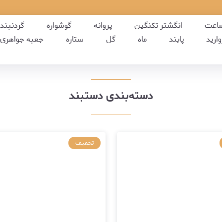
اعت
انگشتر تکنگین
پروانه
گوشواره
گردنبند
ارید
پابند
ماه
گل
ستاره
جعبه جواهری
دسته‌بندی دستبند
تخفیف