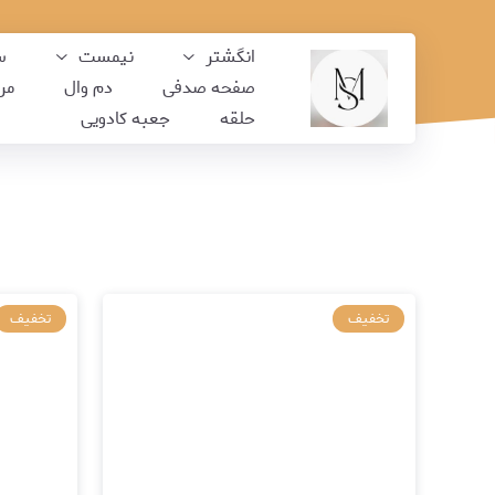
انگشتر
نیمست
س
صفحه صدفی
دم وال
مرو
حلقه
جعبه کادویی
تخفیف
تخفیف