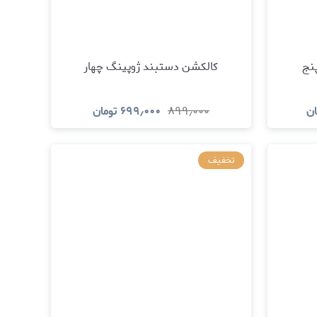
نج
کالکشن دستبند ژوپینگ چهار
ان
۸۹۹٫۰۰۰
۶۹۹٫۰۰۰
تومان
د
مشاهده و خرید
تخفیف